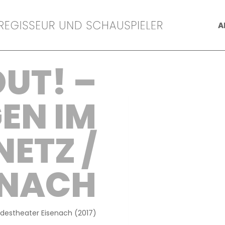
A
UT! –
EN IM
NETZ /
ENACH
destheater Eisenach (2017)