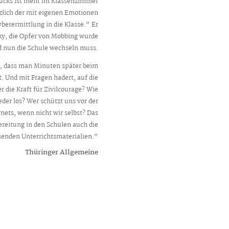
 Mucks ist mehr im Klassenzimmer
ötzlich der mit eigenen Emotionen
berermittlung in die Klasse.“ Er
cky, die Opfer von Mobbing wurde
 nun die Schule wechseln muss.
h, dass man Minuten später beim
 Und mit Fragen hadert, auf die
r die Kraft für Zivilcourage? Wie
der los? Wer schützt uns vor der
ets, wenn nicht wir selbst? Das
ereitung in den Schulen auch die
senden Unterrichtsmaterialien.“
Thüringer Allgemeine