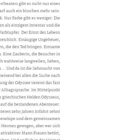
heaters gibt es nicht nur eines
arf auch ein bisschen mehr sein:
 Nur Farbe gibt es weniger: Die
n als einzigem Inventar und die
arbtupfer. Der Ernst des Lebens
s reichlich. Einäugige Ungeheuer,
n, die den Tod bringen. Einsame
. Eine Zauberin, die Besucher in
h wahlweise langweilen, lieben,
.. Und da ist die Sehnsucht von
einend bei allen die Suche nach
sung der Odyssee vereint das fast
 Alltagssprache. Im Mittelpunkt
es griechischen Helden Odysseus,
 auf die bestandenen Abenteuer.
teren zehn Jahren Irrfahrt sehnt
au Penelope und dem gemeinsamen
d Hermes gewogen, aber wer sich
attraktiver Mann Frauen betört,