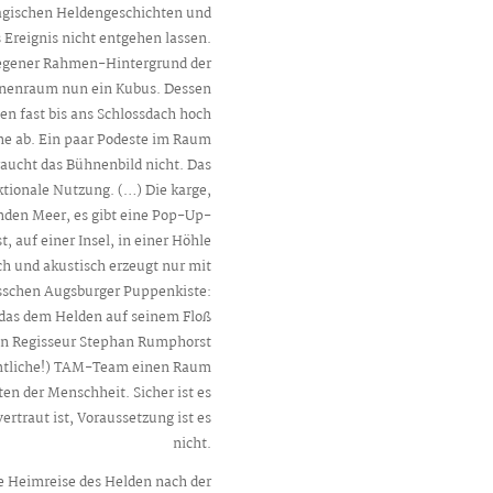
tragischen Heldengeschichten und
s Ereignis nicht entgehen lassen.
diegener Rahmen-Hintergrund der
hnenraum nun ein Kubus. Dessen
en fast bis ans Schlossdach hoch
ne ab. Ein paar Podeste im Raum
aucht das Bühnenbild nicht. Das
ktionale Nutzung. (…) Die karge,
nden Meer, es gibt eine Pop-Up-
 auf einer Insel, in einer Höhle
ch und akustisch erzeugt nur mit
sschen Augsburger Puppenkiste:
 das dem Helden auf seinem Floß
ben Regisseur Stephan Rumphorst
amtliche!) TAM-Team einen Raum
en der Menschheit. Sicher ist es
rtraut ist, Voraussetzung ist es
nicht.
e Heimreise des Helden nach der