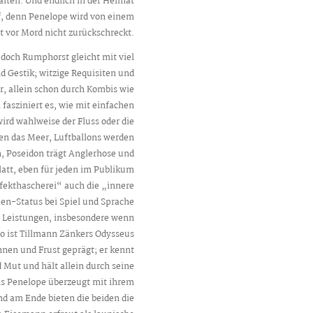
alten. Und endlich in der Heimat
, denn Penelope wird von einem
st vor Mord nicht zurückschreckt.
 doch Rumphorst gleicht mit viel
d Gestik; witzige Requisiten und
r, allein schon durch Kombis wie
 fasziniert es, wie mit einfachen
wird wahlweise der Fluss oder die
ren das Meer, Luftballons werden
, Poseidon trägt Anglerhose und
latt, eben für jeden im Publikum
ekthascherei“ auch die „innere
aien-Status bei Spiel und Sprache
e Leistungen, insbesondere wenn
o ist Tillmann Zänkers Odysseus
hnen und Frust geprägt; er kennt
Mut und hält allein durch seine
ls Penelope überzeugt mit ihrem
d am Ende bieten die beiden die