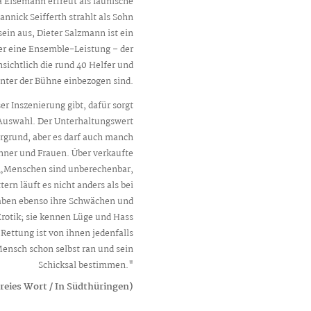
 Eisemann erfreut als launische
nnick Seifferth strahlt als Sohn
ein aus, Dieter Salzmann ist ein
er eine Ensemble-Leistung – der
sichtlich die rund 40 Helfer und
nter der Bühne einbezogen sind.
er Inszenierung gibt, dafür sorgt
Auswahl. Der Unterhaltungswert
ergrund, aber es darf auch manch
er und Frauen. Über verkaufte
 „Menschen sind unberechenbar,
rn läuft es nicht anders als bei
r haben ebenso ihre Schwächen und
Erotik; sie kennen Lüge und Hass
Rettung ist von ihnen jedenfalls
ensch schon selbst ran und sein
Schicksal bestimmen."
reies Wort / In Südthüringen)