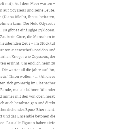
ielt mit). Auf dem Meer warten –
en auf Odysseus und seine Leute.
(Diana Ißleib), ihn zu heiraten,
nehmen kann. Der Held Odysseus
Da gibt es einäugige Zyklopen,
 Zauberin Circe, die Menschen in
chleudernden Zeus – im Stück tut
rzürnten Meereschef Poseidon und
rlich Krieger wie Odysseus, der
sten ersinnt, um endlich heim zu
ie wartet all die Jahre auf ihn,
eus‘ Thron wollen. (…) All diese
ten sich großartig im Eisenacher
m Rande, mal als bühnenfüllender
und immer mit den von oben herab
ch auch herabsteigen und direkt
herrlichendes Epos? Eher nicht.
f und das Ensemble betonen die
ee. Fast alle Figuren haben tiefe