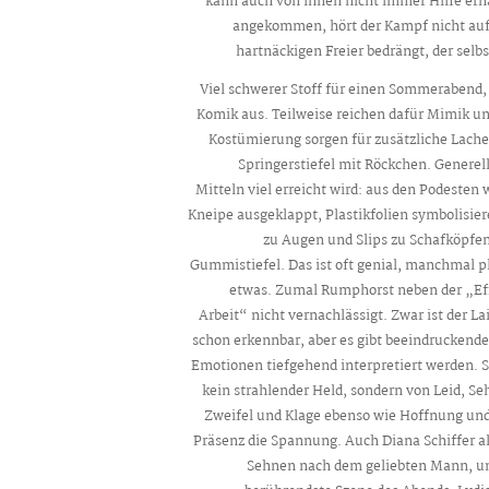
kann auch von ihnen nicht immer Hilfe erh
angekommen, hört der Kampf nicht auf
hartnäckigen Freier bedrängt, der selb
Viel schwerer Stoff für einen Sommerabend,
Komik aus. Teilweise reichen dafür Mimik un
Kostümierung sorgen für zusätzliche Lache
Springerstiefel mit Röckchen. Generell
Mitteln viel erreicht wird: aus den Podesten 
Kneipe ausgeklappt, Plastikfolien symbolisie
zu Augen und Slips zu Schafköpfen
Gummistiefel. Das ist oft genial, manchmal p
etwas. Zumal Rumphorst neben der „Eff
Arbeit“ nicht vernachlässigt. Zwar ist der L
schon erkennbar, aber es gibt beeindruckend
Emotionen tiefgehend interpretiert werden. S
kein strahlender Held, sondern von Leid, Se
Zweifel und Klage ebenso wie Hoffnung und 
Präsenz die Spannung. Auch Diana Schiffer a
Sehnen nach dem geliebten Mann, un