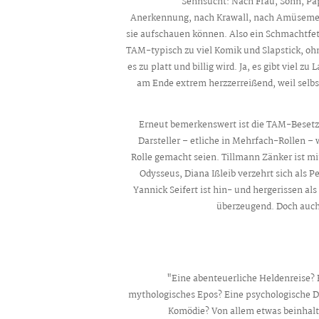
Sehnsucht: Nach Frau, Sohn, Pap
Anerkennung, nach Krawall, nach Amüseme
sie aufschauen können. Also ein Schmachtfet
TAM-typisch zu viel Komik und Slapstick, oh
es zu platt und billig wird. Ja, es gibt viel z
am Ende extrem herzzerreißend, weil selbs
Erneut bemerkenswert ist die TAM-Besetzu
Darsteller – etliche in Mehrfach-Rollen – w
Rolle gemacht seien. Tillmann Zänker ist mit
Odysseus, Diana Ißleib verzehrt sich als 
Yannick Seifert ist hin- und hergerissen al
überzeugend. Doch auch 
"Eine abenteuerliche Heldenreise? 
mythologisches Epos? Eine psychologische D
Komödie? Von allem etwas beinhalt