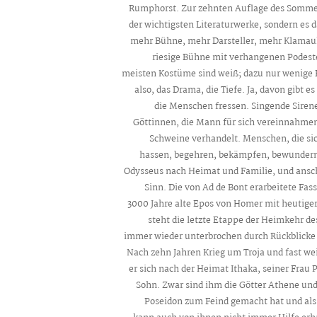
Rumphorst. Zur zehnten Auflage des Sommert
der wichtigsten Literaturwerke, sondern es d
mehr Bühne, mehr Darsteller, mehr Klamauk.
riesige Bühne mit verhangenen Podeste
meisten Kostüme sind weiß; dazu nur wenige F
also, das Drama, die Tiefe. Ja, davon gibt e
die Menschen fressen. Singende Sirene
Göttinnen, die Mann für sich vereinnahmen
Schweine verhandelt. Menschen, die sic
hassen, begehren, bekämpfen, bewundern .
Odysseus nach Heimat und Familie, und ansch
Sinn. Die von Ad de Bont erarbeitete Fas
3000 Jahre alte Epos von Homer mit heutiger
steht die letzte Etappe der Heimkehr d
immer wieder unterbrochen durch Rückblicke
Nach zehn Jahren Krieg um Troja und fast wei
er sich nach der Heimat Ithaka, seiner Fr
Sohn. Zwar sind ihm die Götter Athene un
Poseidon zum Feind gemacht hat und als 