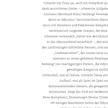
Schlacht um Troja (ja, auch ein Holzpferd sp
dank zerstrittener Götter - schwerste Aufgab
Antinoos (Bernhard Mahr) berdängt Penelope 
damit er Odysseus‘ Herrscherthron über
muss mit Monstern und Fabelwesen kämpfen. 
verführerisch singende Sirenen, die böse
Schweine verwandelt, Götter wie den blitzs
er das überraschend tatsächlich -, den e
den sanftmütigen Götterbote Hermes; und natü
„Städtezerstörer“, der immer neue Li
kommen zu seiner geliebten Penelope. D
bedrängt von machtgierigen Freiern, die Odyss
gewaltigen Ereignisse entfal
Schlosshof; mal als kleine, schnelle Szene a
Auflauf, mal als Spiel im Spiel 
kommentierenden Göttern, die gelegentli
mitmischen. Zeigt das TAM ein heldenver
Denn Rumphorst, Dramaturgin Denise Zilsdor
oft weniger beachteten Seiten der Odyss