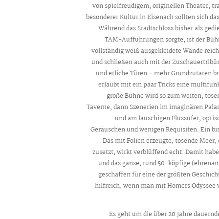
von spielfreudigem, originellen Theater, 
besonderer Kultur in Eisenach sollten sich da
Während das Stadtschloss bisher als ge
TAM-Aufführungen sorgte, ist der Bü
vollständig weiß ausgekleidete Wände reich
und schließen auch mit der Zuschauertribü
und etliche Türen – mehr Grundzutaten br
erlaubt mit ein paar Tricks eine multifun
große Bühne wird so zum weiten, tose
Taverne, dann Szenerien im imaginären Palast,
und am lauschigen Flussufer, optis
Geräuschen und wenigen Requisiten. Ein bi
Das mit Folien erzeugte, tosende Meer,
zusetzt, wirkt verblüffend echt. Damit ha
und das ganze, rund 50-köpfige (ehren
geschaffen für eine der größten Geschicht
hilfreich, wenn man mit Homers Odyssee ve
Es geht um die über 20 Jahre dauernd