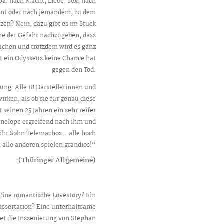
a, nach Macht, Liebe, Sex, nach
nt oder nach jemandem, zu dem
zen? Nein, dazu gibt es im Stück
ne der Gefahr nachzugeben, dass
u Lachen und trotzdem wird es ganz
t ein Odysseus keine Chance hat
gegen den Tod.
ng: Alle 18 Darstellerinnen und
irken, als ob sie für genau diese
 seinen 25 Jahren ein sehr reifer
Penelope ergreifend nach ihm und
s ihr Sohn Telemachos – alle hoch
alle anderen spielen grandios!“
(Thüringer Allgemeine)
Eine romantische Lovestory? Ein
issertation? Eine unterhaltsame
et die Inszenierung von Stephan