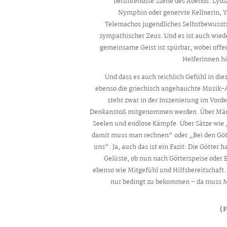
berührendste Szene des Abends. Lydia
Nymphin oder genervte Kellnerin, Ya
Telemachos jugendliches Selbstbewussts
sympathischer Zeus. Und es ist auch wied
gemeinsame Geist ist spürbar, wobei offen
Helferinnen hi
Und dass es auch reichlich Gefühl in dies
ebenso die griechisch angehauchte Musik-
steht zwar in der Inszenierung im Vord
Denkanstoß mitgenommen werden. Über Männ
Seelen und endlose Kämpfe. Über Sätze wie
damit muss man rechnen“ oder „Bei den Götte
uns“. Ja, auch das ist ein Fazit: Die Götte
Gelüste, ob nun nach Götterspeise oder 
ebenso wie Mitgefühl und Hilfsbereitschaft. 
nur bedingt zu bekommen – da muss M
(F