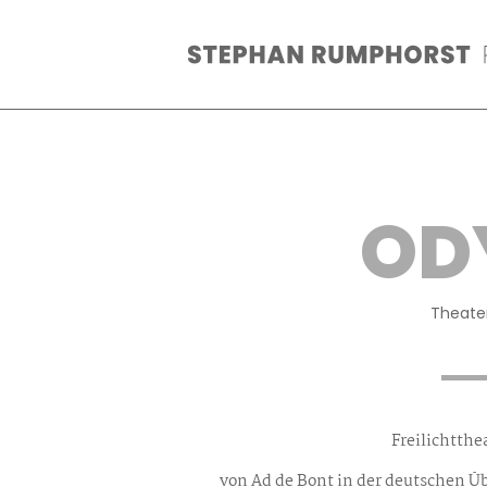
Zum
Inhalt
springen
OD
Theate
Freilichtthe
von Ad de Bont in der deutschen Ü