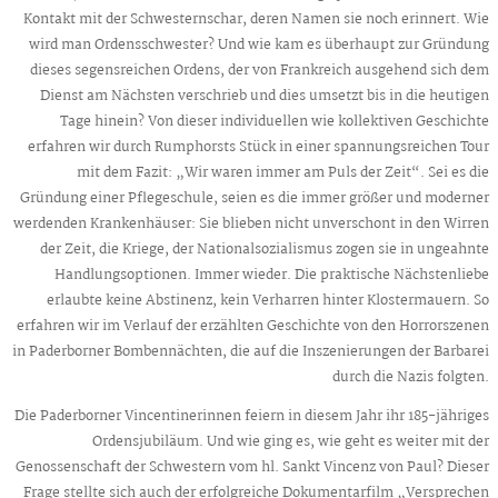
Kontakt mit der Schwesternschar, deren Namen sie noch erinnert. Wie
wird man Ordensschwester? Und wie kam es überhaupt zur Gründung
dieses segensreichen Ordens, der von Frankreich ausgehend sich dem
Dienst am Nächsten verschrieb und dies umsetzt bis in die heutigen
Tage hinein? Von dieser individuellen wie kollektiven Geschichte
erfahren wir durch Rumphorsts Stück in einer spannungsreichen Tour
mit dem Fazit: „Wir waren immer am Puls der Zeit“. Sei es die
Gründung einer Pflegeschule, seien es die immer größer und moderner
werdenden Krankenhäuser: Sie blieben nicht unverschont in den Wirren
der Zeit, die Kriege, der Nationalsozialismus zogen sie in ungeahnte
Handlungsoptionen. Immer wieder. Die praktische Nächstenliebe
erlaubte keine Abstinenz, kein Verharren hinter Klostermauern. So
erfahren wir im Verlauf der erzählten Geschichte von den Horrorszenen
in Paderborner Bombennächten, die auf die Inszenierungen der Barbarei
durch die Nazis folgten.
Die Paderborner Vincentinerinnen feiern in diesem Jahr ihr 185-jähriges
Ordensjubiläum. Und wie ging es, wie geht es weiter mit der
Genossenschaft der Schwestern vom hl. Sankt Vincenz von Paul? Dieser
Frage stellte sich auch der erfolgreiche Dokumentarfilm „Versprechen