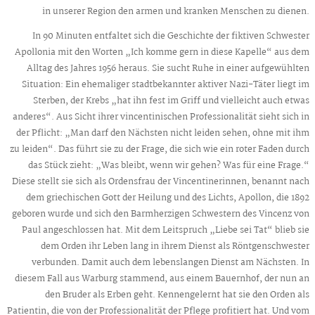
in unserer Region den armen und kranken Menschen zu dienen.
In 90 Minuten entfaltet sich die Geschichte der fiktiven Schwester
Apollonia mit den Worten „Ich komme gern in diese Kapelle“ aus dem
Alltag des Jahres 1956 heraus. Sie sucht Ruhe in einer aufgewühlten
Situation: Ein ehemaliger stadtbekannter aktiver Nazi-Täter liegt im
Sterben, der Krebs „hat ihn fest im Griff und vielleicht auch etwas
anderes“. Aus Sicht ihrer vincentinischen Professionalität sieht sich in
der Pflicht: „Man darf den Nächsten nicht leiden sehen, ohne mit ihm
zu leiden“. Das führt sie zu der Frage, die sich wie ein roter Faden durch
das Stück zieht: „Was bleibt, wenn wir gehen? Was für eine Frage.“
Diese stellt sie sich als Ordensfrau der Vincentinerinnen, benannt nach
dem griechischen Gott der Heilung und des Lichts, Apollon, die 1892
geboren wurde und sich den Barmherzigen Schwestern des Vincenz von
Paul angeschlossen hat. Mit dem Leitspruch „Liebe sei Tat“ blieb sie
dem Orden ihr Leben lang in ihrem Dienst als Röntgenschwester
verbunden. Damit auch dem lebenslangen Dienst am Nächsten. In
diesem Fall aus Warburg stammend, aus einem Bauernhof, der nun an
den Bruder als Erben geht. Kennengelernt hat sie den Orden als
Patientin, die von der Professionalität der Pflege profitiert hat. Und vom