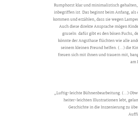
Rumphorst klar und minimalistisch gehalten
inbegriffen ist. Das beginnt beim Anfang, als
kommen und erzählen, dass sie wegen Lampenf
Auch diese direkte Ansprache mögen Kinder
gruseln: dafür gibt es den bösen Fuchs, de
könnte der Angsthase flüchten wie alle an
seinem kleinen Freund helfen. (...) die Ki
freuen sich mit ihnen und trauern mit, ban
am 
„Luftig-leichte Bühnenbearbeitung. (...) Obw
heiter-leichten Illustrationen lebt, gela
Geschichte in die Inszenierung zu ü
Auffu