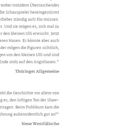
, wobei trotzdem Überraschendes
 die Schauspieler hereingestürmt
ieber ständig aufs Klo müssen.
. Und sie mögen es, sich mal zu
r den kleinen Ulli erwischt. Jetzt
deren Hasen. Er könnte aber auch
nder mögen die Figuren sichtlich,
gen um den kleinen Ulli und sind
Ende stolz auf den Angsthasen.“
Thüringer Allgemeine
ohl die Geschichte vor allem von
ng es, den luftigen Ton der Shaw-
bertragen. Beim Publikum kam die
̈hrung außerordentlich gut an!“
Neue Westfälische