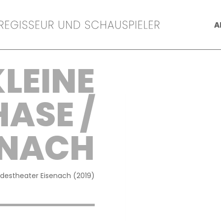
A
KLEINE
ASE /
ENACH
destheater Eisenach (2019)