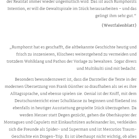
der Realität immer wieder ungemütlich wird. Das ist auch Rumphorsts
Intention, er will die Gewaltspirale im Stück herausarbeiten – und das
gelingt ihm sehr gut.“
(Westfalenblatt)
„Rumphorst hat es geschafft, die altbekannte Geschichte heutig und
frisch zu inszenieren, Klischees weitestgehend zu vermeiden und
trotzdem Wohlklang und Pathos der Vorlage zu bewahren. Sogar divers
und Multikulti sind mit bedacht.
Besonders bewundernswert ist, dass die Darsteller die Texte in der
modernen Übersetzung von Frank Günther so draufhaben als sei es ihre
Alltagssprache, und ebenso spielen sie. Genial ist der Kniff, mit dem
Deutschunterricht einer Schulklasse zu beginnen und fließend ins
ebenfalls in heutiger Ausstattung gespielte Stück überzugehen. Da
werden Messer statt Degen gezückt, gehen die Oberhäupter der
Montagues und Capulets mit Einkaufstüten aufeinander los, verkleiden
sich die Freunde als Spider- und Superman und ist Mercutios Traum-
Geschichte ein Drogen-Trip. Es ist überhaupt nicht wichtig, ob alles