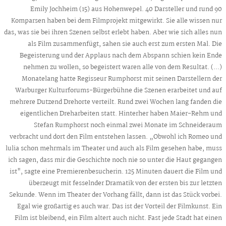
Emily Jochheim (15) aus Hohenwepel. 40 Darsteller und rund 90
Komparsen haben bei dem Filmprojekt mitgewirkt. Sie alle wissen nur
das, was sie bei ihren Szenen selbst erlebt haben. Aber wie sich alles nun
als Film zusammenfügt, sahen sie auch erst zum ersten Mal. Die
Begeisterung und der Applaus nach dem Abspann schien kein Ende
nehmen zu wollen, so begeistert waren alle von dem Resultat. (...)
Monatelang hatte Regisseur Rumphorst mit seinen Darstellern der
Warburger Kulturforums-Bürgerbühne die Szenen erarbeitet und auf
mehrere Dutzend Drehorte verteilt. Rund zwei Wochen lang fanden die
eigentlichen Dreharbeiten statt. Hinterher haben Maier-Rehm und
Stefan Rumphorst noch einmal zwei Monate im Schneideraum
verbracht und dort den Film entstehen lassen. „Obwohl ich Romeo und
lulia schon mehrmals im Theater und auch als Film gesehen habe, muss
ich sagen, dass mir die Geschichte noch nie so unter die Haut gegangen
ist", sagte eine Premierenbesucherin. 125 Minuten dauert die Film und
überzeugt mit fesselnder Dramatik von der ersten bis zur letzten
Sekunde. Wenn im Theater der Vorhang fällt, dann ist das Stück vorbei.
Egal wie großartig es auch war. Das ist der Vorteil der Filmkunst. Ein
Film ist bleibend, ein Film altert auch nicht. Fast jede Stadt hat einen