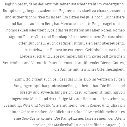
logisch passt, denn der Text mit seiner Botschaft steht im Vordergrund.
Rumphorst gelingt es zudem, die Figuren individuell zu charakterisieren
und authentisch wirken zu lassen. Da sitzen bei Julia noch Kuscheltiere
und Barbies auf dem Bett, hat Mercutio lackierte Fingernägel und ist
homosexuell oder trieft Tybalt das Testosteron aus allen Poren. Romeo
trägt mit Peace-Shirt und Totenkopf-Jacke seine innere Zerrissenheit
offen zur Schau. Auch das Spiel ist für Laien sehr überzeugend,
beispielsweise Romeo im extremen Gefühlschaos zwischen
Liebesrausch und Liebeskummer, Julia im Zwiespalt zwischen
Verliebtheit und Vernunft, Pater Lorenzo als anrührender Diener Gottes,
die Amme mit herrlicher Offenherzigkeit.
Zum Erfolg trägt auch bei, dass das Film-Duo im Vergleich zu den
Vorgängern spürbar professioneller gearbeitet hat. Die Bilder sind
kreativ und abwechslungsreich, dazu kommen stimmungsvoll
eingesetzte Musik und der richtige Mix aus Romantik, Herzschmerz,
Spannung, Witz und Mystik. Wie anrührend, wenn Romeo und Julia sich
hinter Gräbern necken, der Blick auf nackte Füße erzählt mehr als es
eine Sex-Szene könnte. Die Kampfszenen lassen einem den Atem
stocken, der Maskenball ist ein Fest für die Augen. (…)