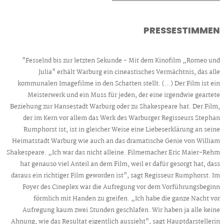
PRESSESTIMMEN
"Fesselnd bis zur letzten Sekunde - Mit dem Kinofilm „Romeo und
Julia" erhält Warburg ein cineastisches Vermächtnis, das alle
kommunalen Imagefilme in den Schatten stellt. (...) Der Film ist ein
Meisterwerk und ein Muss für jeden, der eine irgendwie geartete
Beziehung zur Hansestadt Warburg oder zu Shakespeare hat. Der Film,
der im Kern vor allem das Werk des Warburger Regisseurs Stephan
Rumphorst ist, ist in gleicher Weise eine Liebeserklärung an seine
Heimatstadt Warburg wie auch an das dramatische Genie von William
Shakespeare. „Ich war das nicht alleine. Filmemacher Eric Maier-Rehm
hat genauso viel Anteil an dem Film, weil er dafür gesorgt hat, dass
daraus ein richtiger Film geworden ist", sagt Regisseur Rumphorst. Im
Foyer des Cineplex war die Aufregung vor dem Vorführungsbeginn
förmlich mit Handen zu greifen. „Ich habe die ganze Nacht vor
Aufregung kaum zwei Stunden geschlafen. Wir haben ja alle keine
Ahnung, wie das Resultat eigentlich aussieht", sagt Hauptdarstellerin